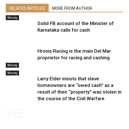
RELATED ARTICLES
MORE FROM AUTHOR
Money
Solid FB account of the Minister of
Karnataka calls for cash
Hronis Racing is the main Del Mar
proprietor for racing and cashing
Money
Money
Larry Elder insists that slave
homeowners are “owed cash” as a
result of their “property” was stolen in
the course of the Civil Warfare
Inventory futures are falling barely in in a