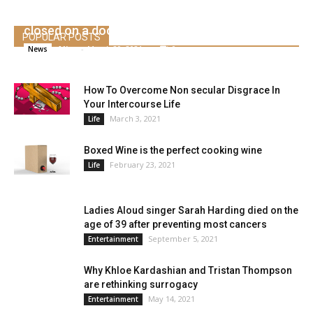
single day buying and selling after the S&P 500
closed on a document shut
POPULAR POSTS
Alice
-
March 29, 2021
0
News
How To Overcome Non secular Disgrace In
Your Intercourse Life
March 3, 2021
Life
Boxed Wine is the perfect cooking wine
February 23, 2021
Life
Ladies Aloud singer Sarah Harding died on the
age of 39 after preventing most cancers
September 5, 2021
Entertainment
Why Khloe Kardashian and Tristan Thompson
are rethinking surrogacy
May 14, 2021
Entertainment