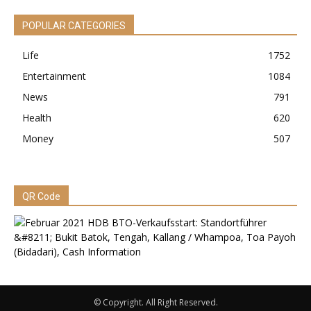
POPULAR CATEGORIES
Life
1752
Entertainment
1084
News
791
Health
620
Money
507
QR Code
© Copyright. All Right Reserved.